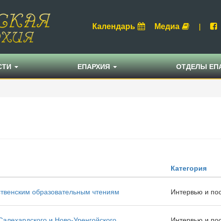
Календарь
Медиа
|
СТИ
ЕПАРХИЯ
ОТДЕЛЫ ЕП
Категория
ственским образовательным чтениям
Интервью и по
Салехардского и Ново-Уренгойского
Интервью и по