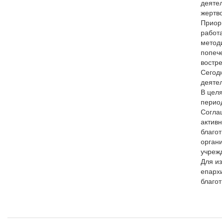
деяте
жертво
Приор
работ
методи
попеч
востр
Сегод
деяте
В цел
перио
Согла
актив
благо
орган
учреж
Для и
епарх
благо