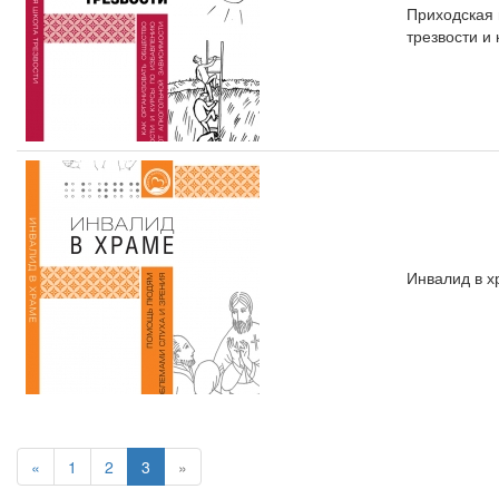
Приходская 
трезвости и
Инвалид в х
«
1
2
3
»