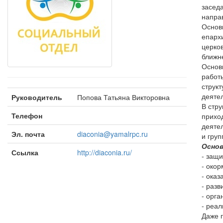
засед
напра
Основ
епарх
церко
ближн
Основ
работ
струк
деяте
Руководитель
Попова Татьяна Викторовна
В стр
Телефон
прихо
деяте
Эл. почта
diaconia@yamalrpc.ru
и гру
Основ
Ссылка
http://diaconia.ru/
- защи
- око
- ока
- раз
- орга
- реа
Даже 