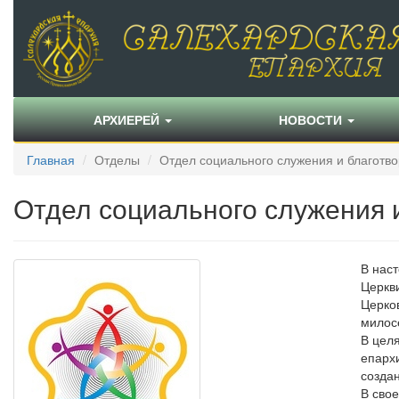
АРХИЕРЕЙ
НОВОСТИ
Главная
Отделы
Отдел социального служения и благотв
Отдел социального служения 
В нас
Церкв
Церко
милос
В цел
епарх
созда
В сво