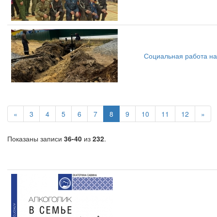
Социальная работа на
«
3
4
5
6
7
8
9
10
11
12
»
Показаны записи
36-40
из
232
.