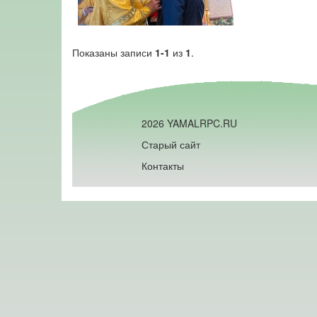
Показаны записи
1-1
из
1
.
2026 YAMALRPC.RU
Старый сайт
Контакты