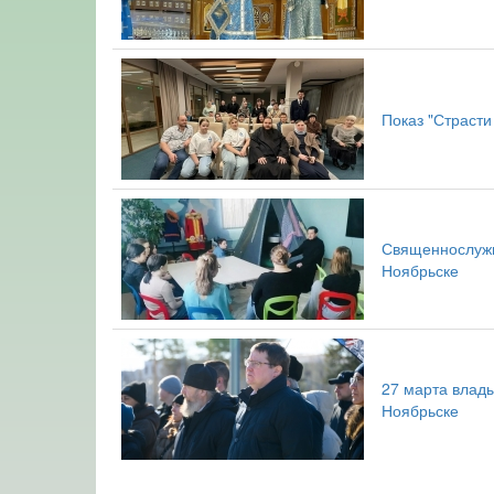
Показ "Страсти
Священнослужи
Ноябрьске
27 марта влад
Ноябрьске