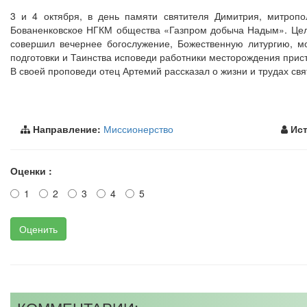
3 и 4 октября, в день памяти святителя Димитрия, митропо
Бованенковское НГКМ общества «Газпром добыча Надым». Цел
совершил вечернее богослужение, Божественную литургию, 
подготовки и Таинства исповеди работники месторождения прист
В своей проповеди отец Артемий рассказал о жизни и трудах св
Направление:
Миссионерство
Ист
Оценки :
1
2
3
4
5
Оценить