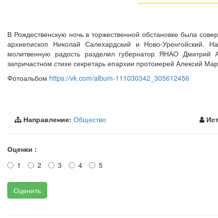
В Рождественскую ночь в торжественной обстановке была сове
архиепископ Николай Салехардский и Ново-Уренгойский. Н
молитвенную радость разделил губернатор ЯНАО Дмитрий 
запричастном стихе секретарь епархии протоиерей Алексий Мар
Фотоальбом
https://vk.com/album-111030342_305612456
Направление:
Общество
Ист
Оценки :
1
2
3
4
5
Оценить