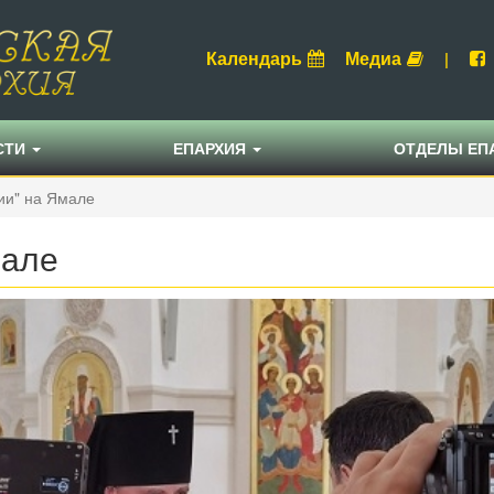
Календарь
Медиа
|
СТИ
ЕПАРХИЯ
ОТДЕЛЫ ЕП
ии" на Ямале
мале