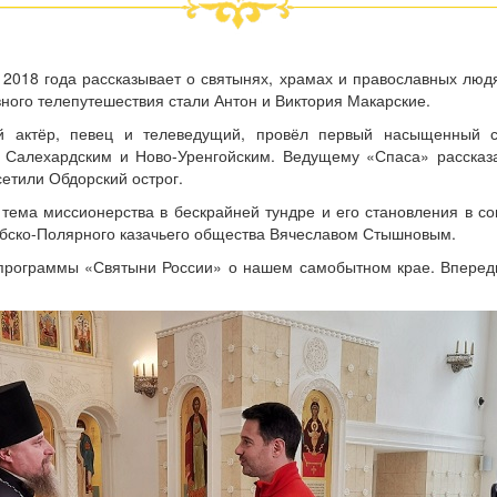
 2018 года рассказывает о святынях, храмах и православных лю
ного телепутешествия стали Антон и Виктория Макарские.
ий актёр, певец и телеведущий, провёл первый насыщенный
 Салехардским и Ново-Уренгойским. Ведущему «Спаса» рассказ
сетили Обдорский острог.
тема миссионерства в бескрайней тундре и его становления в с
Обско-Полярного казачьего общества Вячеславом Стышновым.
 программы «Святыни России» о нашем самобытном крае. Вперед