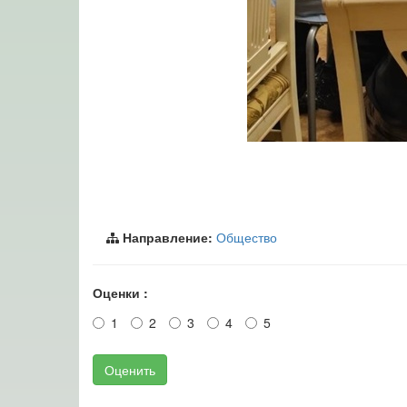
Направление:
Общество
Оценки :
1
2
3
4
5
Оценить