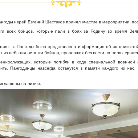
ангоды иерей Евгений Шестаков принял участие в мероприятии, по
иги всех бойцов, которые пали в боях за Родину во время Ве
.
я» п. Пангоды была представлена информация об истории этой 
т из небытия останки бойцов, пропавших без вести на полях сраже
оеннослужащих, которые погибли в ходе специальной военной о
ть. Пангодинцы навсегда останутся в памяти каждого из нас,
иглашены на литию.