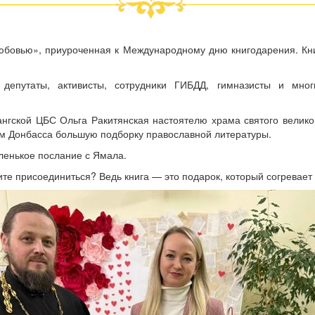
любовью», приуроченная к Международному дню книгодарения. Кн
епутаты, активисты, сотрудники ГИБДД, гимназисты и мног
ангской ЦБС Ольга Ракитянская настоятелю храма святого вели
м Донбасса большую подборку православной литературы.
аленькое послание с Ямала.
ите присоединиться? Ведь книга — это подарок, который согревает