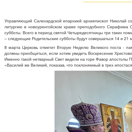
Управляющий Салехардской епархией архиепископ Николай со
литургию в новоуренгойском храме преподобного Серафима Са
субботы. Всего в период святой Четыредесятницы три таких по
– следующие Родительские субботы будут совершаться 14 и 21 
8 марта Церковь отметит Вторую Неделю Великого поста - пам
должны приобщиться, если хотим увидеть Воскресение Христов
Именно такой нетварный Свет видели на горе Фавор апостолы П
«Василий же Великий, показав, что поклоняемый в трех ипостасях 