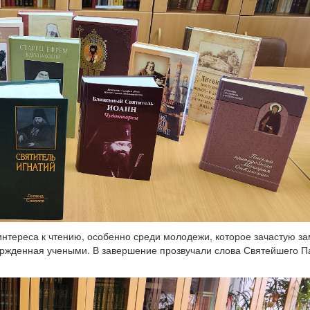
тереса к чтению, особенно среди молодежи, которое зачастую за
ержденная учеными. В завершение прозвучали слова Святейшего Па