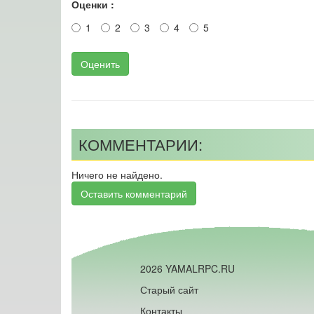
Оценки :
1
2
3
4
5
Оценить
КОММЕНТАРИИ:
Ничего не найдено.
Оставить комментарий
2026 YAMALRPC.RU
Старый сайт
Контакты