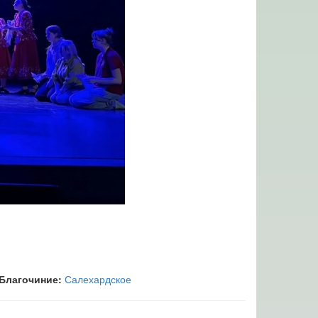
Благочиние:
Салехардское