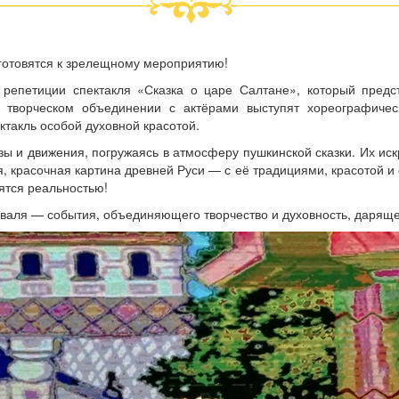
 готовятся к зрелещному мероприятию!
репетиции спектакля «Сказка о царе Салтане», который пре
 творческом объединении с актёрами выступят хореографиче
ктакль особой духовной красотой.
 и движения, погружаясь в атмосферу пушкинской сказки. Их ис
 красочная картина древней Руси — с её традициями, красотой и о
вятся реальностью!
иваля — события, объединяющего творчество и духовность, даряще