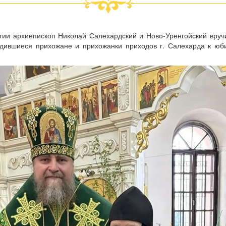
гии архиепископ Николай Салехардский и Ново-Уренгойский вру
дившиеся прихожане и прихожанки приходов г. Салехарда к юб