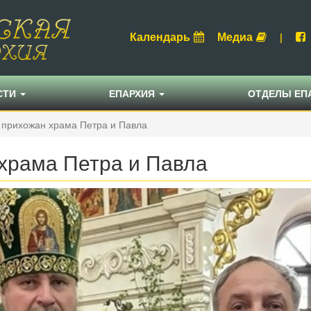
Календарь
Медиа
|
СТИ
ЕПАРХИЯ
ОТДЕЛЫ ЕП
 прихожан храма Петра и Павла
храма Петра и Павла