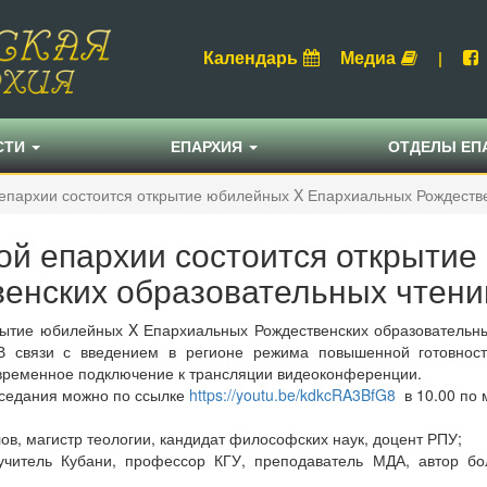
Календарь
Медиа
|
СТИ
ЕПАРХИЯ
ОТДЕЛЫ ЕП
 епархии состоится открытие юбилейных X Епархиальных Рождеств
ой епархии состоится открыти
енских образовательных чтени
рытие юбилейных X Епархиальных Рождественских образовательны
 В связи с введением в регионе режима повышенной готовно
овременное подключение к трансляции видеоконференции.
аседания можно по ссылке
https://youtu.be/kdkcRA3BfG8
в 10.00 по
в, магистр теологии, кандидат философских наук, доцент РПУ;
учитель Кубани, профессор КГУ, преподаватель МДА, автор бол