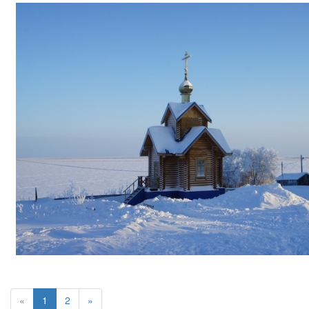
«
1
2
»