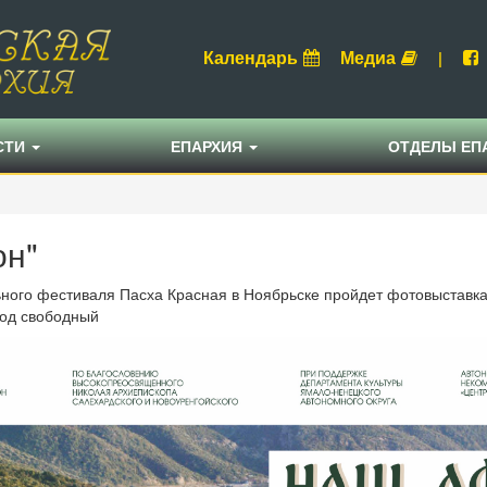
Календарь
Медиа
|
СТИ
ЕПАРХИЯ
ОТДЕЛЫ ЕП
он"
ьного фестиваля Пасха Красная в Ноябрьске пройдет фотовыставк
ход свободный