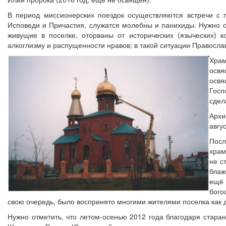
В период миссионерских поездок осуществляются встречи с 
Исповеди и Причастия, служатся молебны и панихиды. Нужно от
живущие в поселке, оторваны от исторических (языческих) 
алкоглизму и распущенности нравов; в такой ситуации Правосла
Храм
освя
освя
Госп
сдел
Архи
авгу
Посл
храм
не с
блаж
ещё 
бого
свою очередь, было воспринято многими жителями поселка как 
Нужно отметить, что летом-осенью 2012 года благодаря стара