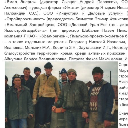
«Ямал Энерго» (директор Сырцов Андрей Павлович), ОО
Алексеевич), турецкая фирма «Ямата» (директор Ятырым Инша
Налбандян С.С.), ООО «Индустрия и Деловые услуги» (
«Стройпроэктинвест» (председатель Бикметов Эльвир Фонисович
«Ямальский Застройщик», ООО «Деловой Урал-Ек» (ген. дир
Ямалстройгаздобыча» (ген. директор Шабалин Павел Никол
компания ЯНАО», «Урал-регион», Ямальско-проектно-сметное б
– а также отдельные меценаты: Гаврилец Николай Иванович,
Ивановна, Мельник М.А., Костина З.Н., Зауташвили И.Г., Нестер
благоустройстве территории храма, среди активных прихожан,
Айнулина Лариса Владимировна, Петрова Фекла Максимовна, И
Серг
Март
стро
Нико
райо
Ямал
стар
в бе
Снач
иере
был 