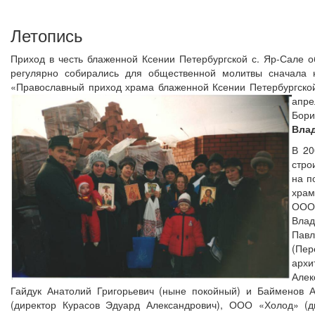
Летопись
Приход в честь блаженной Ксении Петербургской с. Яр-Сале 
регулярно собирались для общественной молитвы сначала 
«Православный приход храма блаженной Ксении Петербургско
апре
Бори
Вла
В 20
стро
на п
храм
ООО 
Влад
Пав
(Пе
архи
Алек
Гайдук Анатолий Григорьевич (ныне покойный) и Байменов 
(директор Курасов Эдуард Александрович), ООО «Холод» (д