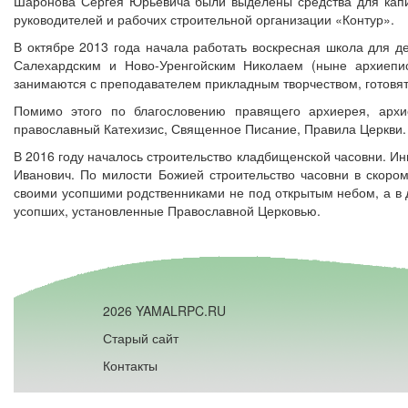
Шаронова Сергея Юрьевича были выделены средства для капит
руководителей и рабочих строительной организации «Контур».
В октябре 2013 года начала работать воскресная школа для 
Салехардским и Ново-Уренгойским Николаем (ныне архиепис
занимаются с преподавателем прикладным творчеством, готовятс
Помимо этого по благословению правящего архиерея, архие
православный Катехизис, Священное Писание, Правила Церкви.
В 2016 году началось строительство кладбищенской часовни. 
Иванович. По милости Божией строительство часовни в скоро
своими усопшими родственниками не под открытым небом, а в 
усопших, установленные Православной Церковью.
2026 YAMALRPC.RU
Старый сайт
Контакты