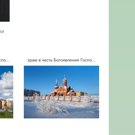
да
по...
храм в честь Богоявления Госпо...