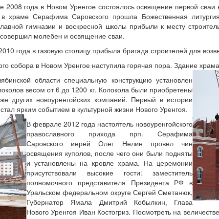
е 2008 года в Новом Уренгое состоялось освящение первой сваи 
 в храме Серафима Саровского прошла Божественная литургия
лавной гимназии и воскресной школы прибыли к месту строитель
совершил молебен и освящение сваи.
2010 года в газовую столицу прибыла бригада строителей для возв
ого собора в Новом Уренгое наступила горячая пора. Здание храм
ябинской области специальную конструкцию установлен
околов весом от 6 до 1200 кг. Колокола были приобретены
же других новоуренгойских компаний. Первый в истории
 стал ярким событием в культурной жизни Нового Уренгоя.
В феврале 2012 года настоятель новоуренгойского
православного прихода прп. Серафима
Саровского иерей Олег Нелин провел чин
освящения куполов, после чего они были подняты
и установлены на кровле храма. На церемонии
присутствовали высокие гости: заместитель
полномочного представителя Президента РФ в
Уральском федеральном округе Сергей Сметанюк,
Губернатор Ямала Дмитрий Кобылкин, Глава
Нового Уренгоя Иван Костогриз. Посмотреть на величест