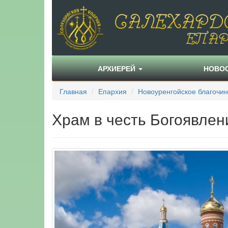
АРХИЕРЕЙ
НОВО
Главная
Епархия
Новоуренгойское благочи
Храм в честь Богоявлени