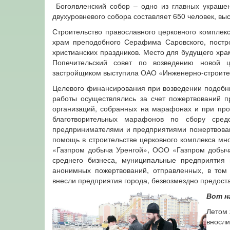
Богоявленский собор – одно из главных украшен
двухуровневого собора составляет 650 человек, выс
Строительство православного церковного комплекс
храм преподобного Серафима Саровского, постр
христианских праздников. Место для будущего хра
Попечительский совет по возведению новой ц
застройщиком выступила ОАО «Инженерно-строите
Целевого финансирования при возведении подобны
работы осуществлялись за счет пожертвований п
организаций, собранных на марафонах и при про
благотворительных марафонов по сбору средс
предпринимателями и предприятиями пожертвовано
помощь в строительстве церковного комплекса м
«Газпром добыча Уренгой», ООО «Газпром добыча
среднего бизнеса, муниципальные предприятия 
анонимных пожертвований, отправленных, в том 
внесли предприятия города, безвозмездно предост
Вот н
Летом 
вносли