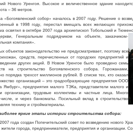
ий Нового Уренгоя. Высокое и величественное здание находит
ота – 36 метров.
а «Богоявленский собор» началось в 2007 году. Решение о возве
оенный в 1998 году, перестал вмещать всех желающих прихожа
ма освятил в октябре 2007 года архиепископ Тобольский и Тюмен
еркви, Генеральным подрядчиком на объекте, заказчиком-
льная компания».
х объектов законодательство не предусматривает, поэтому все
рихожан, средств, перечисленных от городских предприятий и
ведении других акций. В Новом Уренгое было проведено семь
тв на строительство Богоявленского собора. Горожанами,
 порядка трехсот миллионов рублей. В списке тех, кто оказал
ножество организаций – это градообразующие предприятия ООО
 Ямбург», предприятия малого ТЭКа, представители малого и
и организации, трудовые коллективы и частные лица. Много
числе, и через банкоматы. Посильный вклад в строительство
авляя технику и стройматериалы.
аиболее яркие этапы истории строительства собора:
2007 года создан Попечительский совет по возведению нового Хра
 жители города, предприниматели, предприятия и организации. Со