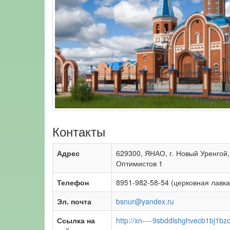
Контакты
Адрес
629300, ЯНАО, г. Новый Уренгой,
Оптимистов 1
Телефон
8951-982-58-54 (церковная лавка
Эл. почта
bsnur@yandex.ru
Ссылка на
http://xn----9sbddlshghvecb1bj1bzo