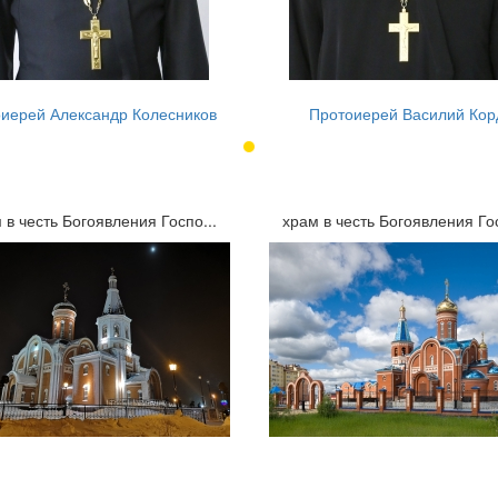
иерей Александр Колесников
Протоиерей Василий Кор
 в честь Богоявления Госпо...
храм в честь Богоявления Гос