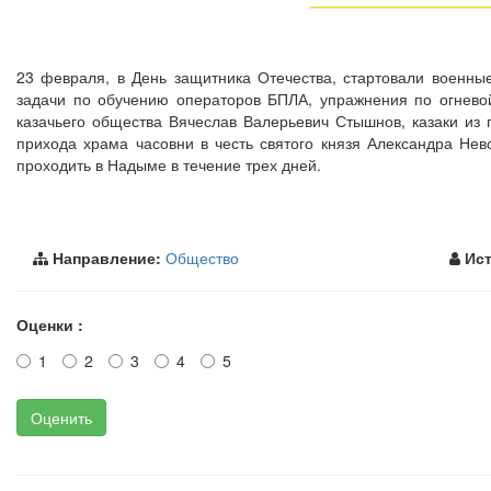
23 февраля, в День защитника Отечества, стартовали военны
задачи по обучению операторов БПЛА, упражнения по огневой
казачьего общества Вячеслав Валерьевич Стышнов, казаки из
прихода храма часовни в честь святого князя Александра Нев
проходить в Надыме в течение трех дней.
Направление:
Общество
Ист
Оценки :
1
2
3
4
5
Оценить