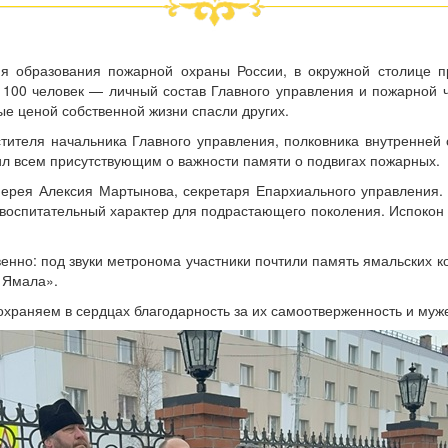
ня образования пожарной охраны России, в окружной столице п
100 человек — личный состав Главного управления и пожарной ч
ые ценой собственной жизни спасли других.
тителя начальника Главного управления, полковника внутренне
ил всем присутствующим о важности памяти о подвигах пожарных.
иерея Алексия Мартынова, секретаря Епархиального управления.
ёт воспитательный характер для подрастающего поколения. Испокон
нно: под звуки метронома участники почтили память ямальских ко
 Ямала».
храняем в сердцах благодарность за их самоотверженность и муже