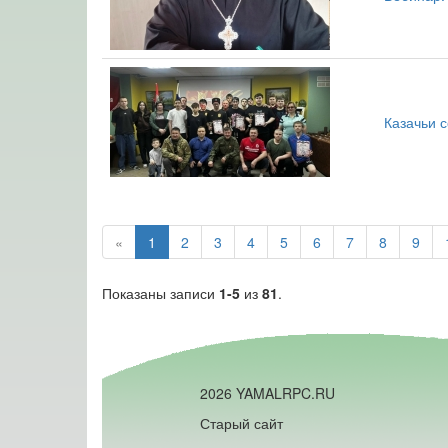
Казачьи 
«
1
2
3
4
5
6
7
8
9
Показаны записи
1-5
из
81
.
2026 YAMALRPC.RU
Старый сайт