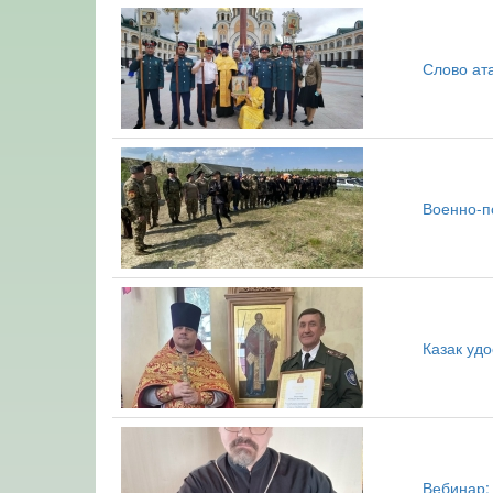
Слово ат
Военно-п
Казак уд
Вебинар: 