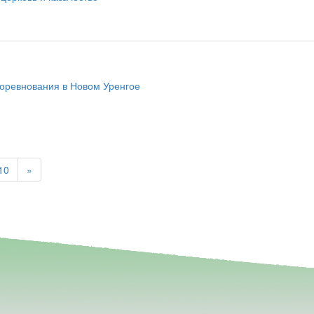
соревнования в Новом Уренгое
10
»