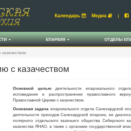
Календарь
Медиа
|
СТИ
ЕПАРХИЯ
ОТДЕЛЫ ЕП
с казачеством
ию с казачеством
Основной целью
деятельности епархиального отдел
исповедание и распространение православного веро
Православной Церкви с казачеством.
Основная задача
епархиального отдела Салехардской епа
деятельности приходов Салехардской епархии, ее диалога
полярного отдельского казачьего общества Сибирского 
казачества ЯНАО, а также с органами государственной вл