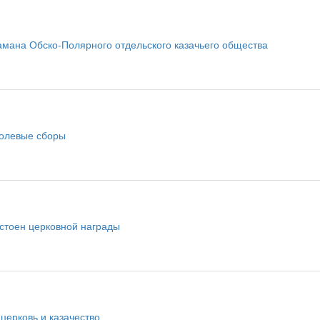
амана Обско-Полярного отдельского казачьего общества
олевые сборы
остоен церковной награды
церковь и казачество