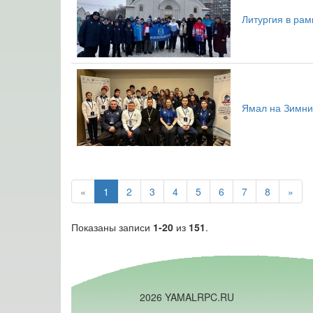
Литургия в рам
Ямал на Зимних
«
1
2
3
4
5
6
7
8
»
Показаны записи
1-20
из
151
.
2026 YAMALRPC.RU