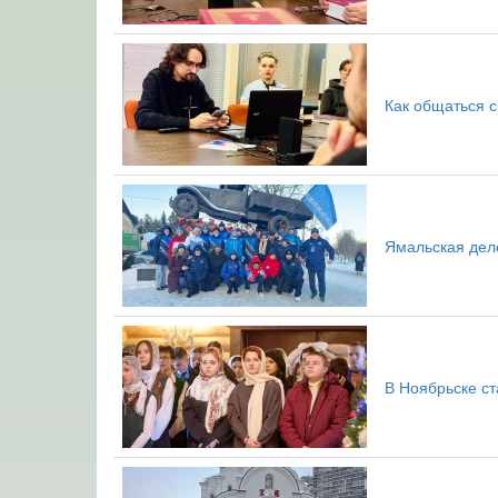
Как общаться 
Ямальская деле
В Ноябрьске с