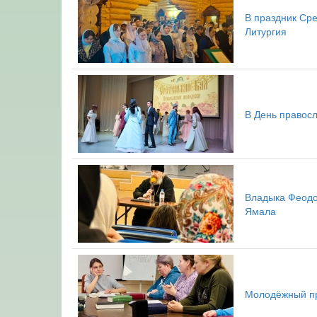
В праздник Ср
Литургия
В День правос
Владыка Феодо
Ямала
Молодёжный пр