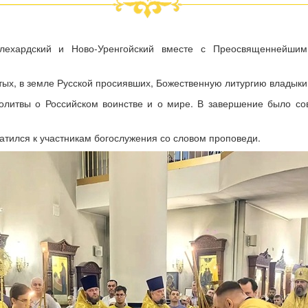
лехардский и Ново-Уренгойский вместе с Преосвященнейши
ятых, в земле Русской просиявших, Божественную литургию владык
олитвы о Российском воинстве и о мире. В завершение было со
тился к участникам богослужения со словом проповеди.