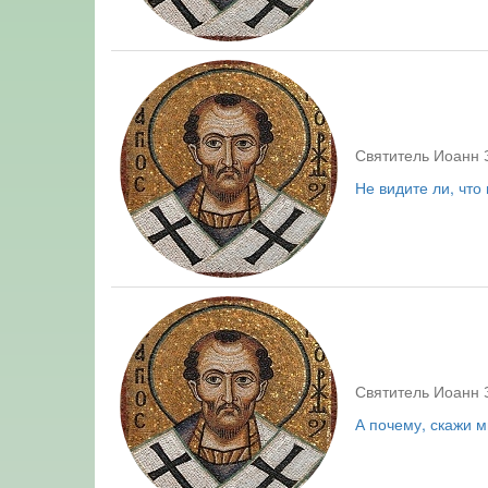
Святитель Иоанн 
Не видите ли, что
Святитель Иоанн 
А почему, скажи м