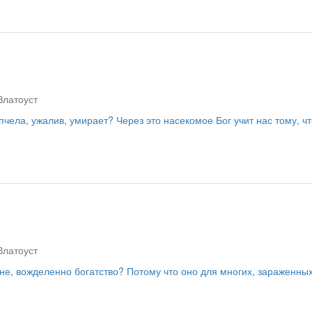
Златоуст
 пчела, ужалив, умирает? Через это насекомое Бог учит нас тому, ч
Златоуст
не, вожделенно богатство? Потому что оно для многих, зараженных