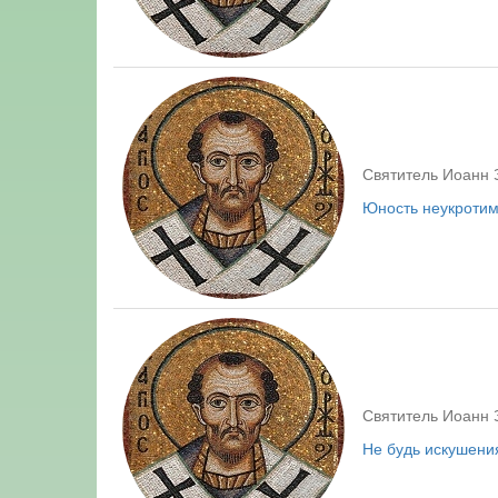
Святитель Иоанн 
Юность неукротима
Святитель Иоанн 
Не будь искушения