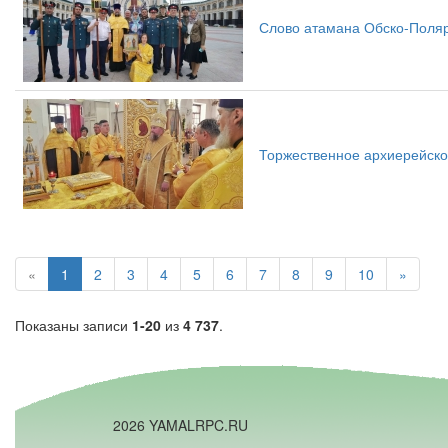
Слово атамана Обско-Поляр
Торжественное архиерейско
«
1
2
3
4
5
6
7
8
9
10
»
Показаны записи
1-20
из
4 737
.
2026 YAMALRPC.RU